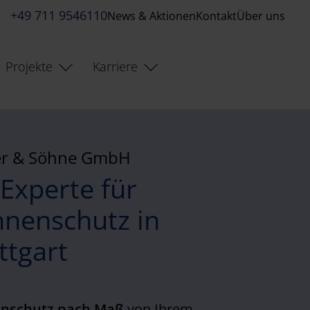
+49 711 9546110
News & Aktionen
Kontakt
Über uns
Projekte
Karriere
er & Söhne GmbH
 Experte für
nenschutz in
ttgart
nschutz nach Maß
von Ihrem