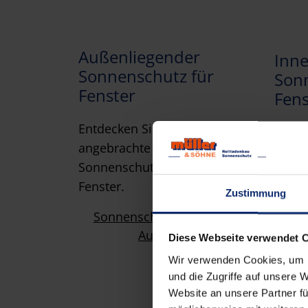
Außenliegender
Inne
Sonnenschutz für
Son
Fenster
Fens
Entdecken Sie außen
Finde
angebrachte
innen
Sonnenschutzprodukte für Ihr
für Fe
Fenster.
Zustimmung
So
Sonnenschutz Fenster
Außen
Diese Webseite verwendet 
Wir verwenden Cookies, um I
und die Zugriffe auf unsere 
Website an unsere Partner fü