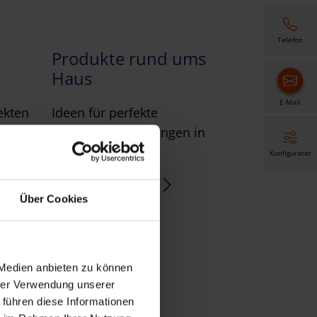
Telefon
Produkte rund ums
Haus
E-Mail
ekten
Ideen für perfekte
se
Sonnenschutzlösungen in
Ihrem Zuhause.
Konfigurator
Rund ums Haus
Über Cookies
 Medien anbieten zu können
hrer Verwendung unserer
 führen diese Informationen