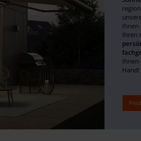
region
unser
Ihnen
Ihren 
persö
fachg
Ihnen 
Hand!
Prod