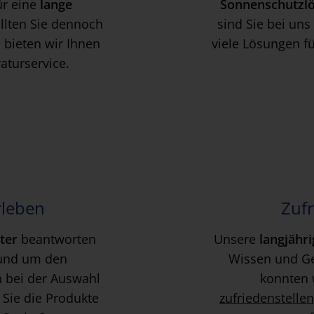
für eine
lange
Sonnenschutzl
llten Sie dennoch
sind Sie bei uns
, bieten wir Ihnen
viele Lösungen f
turservice.
rleben
Zuf
ter
beantworten
Unsere
langjähr
rund um den
Wissen und Ge
 bei der Auswahl
konnten 
 Sie die Produkte
zufriedenstellen