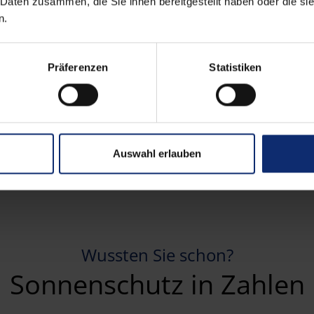
 Daten zusammen, die Sie ihnen bereitgestellt haben oder die s
n.
Noch nichts Passendes gefunden?
Präferenzen
Statistiken
unsere weiteren Sonnenschutzprodukte – da ist besti
Produkte im Überblick
Auswahl erlauben
Wussten Sie schon?
Sonnenschutz in Zahlen