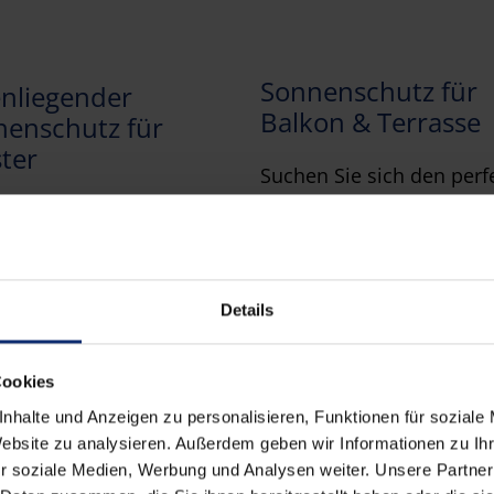
Sonnenschutz für
nliegender
Balkon & Terrasse
nenschutz für
ter
Suchen Sie sich den perf
Sonnenschutz für Terras
n Sie effektiven
oder Balkon aus.
liegenden Sonnenschutz
nster.
Sonnenschutz
Details
Balkon/Terrasse
nnenschutz Fenster
Innen
Cookies
nhalte und Anzeigen zu personalisieren, Funktionen für soziale
Website zu analysieren. Außerdem geben wir Informationen zu I
r soziale Medien, Werbung und Analysen weiter. Unsere Partner