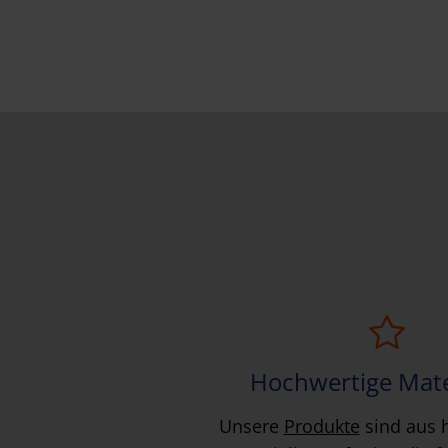
w
a
h
l
Hochwertige Mate
Unsere
Produkte
sind aus 