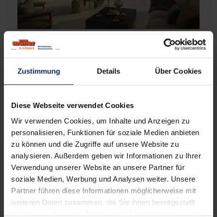
Zustimmung
Details
Über Cookies
Kindersicherheit
Einbruchschutz
Diese Webseite verwendet Cookies
Bei der Nutzung von innenliegendem
Wir verwenden Cookies, um Inhalte und Anzeigen zu
Sonnenschutz besteht immer ein gewisses
personalisieren, Funktionen für soziale Medien anbieten
Risiko.
Kleinkinder
könnten sich
an den
zu können und die Zugriffe auf unsere Website zu
Schnur- und Kettenbedienungen verletzen
.
analysieren. Außerdem geben wir Informationen zu Ihrer
Verwendung unserer Website an unsere Partner für
Diese müssen deswegen nach DIN EN 13120
soziale Medien, Werbung und Analysen weiter. Unsere
speziell
gesichert
und außerhalb der
Partner führen diese Informationen möglicherweise mit
Reichweite von Kindern gehalten werden.
weiteren Daten zusammen, die Sie ihnen bereitgestellt
Bei WAREMA ist das Zubehör dafür
bereits
haben oder die sie im Rahmen Ihrer Nutzung der Dienste