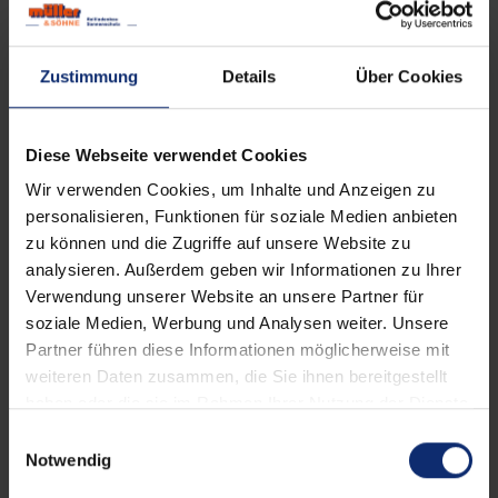
Zustimmung
Details
Über Cookies
Diese Webseite verwendet Cookies
Wir verwenden Cookies, um Inhalte und Anzeigen zu
personalisieren, Funktionen für soziale Medien anbieten
zu können und die Zugriffe auf unsere Website zu
analysieren. Außerdem geben wir Informationen zu Ihrer
Verwendung unserer Website an unsere Partner für
soziale Medien, Werbung und Analysen weiter. Unsere
Partner führen diese Informationen möglicherweise mit
Insektenschutz-Pendeltür
weiteren Daten zusammen, die Sie ihnen bereitgestellt
haben oder die sie im Rahmen Ihrer Nutzung der Dienste
schließt zuverlässig und dicht
gesammelt haben.
E
Notwendig
Quersprosse mit Griffleiste
i
n
flexible Bedienung innen/außen