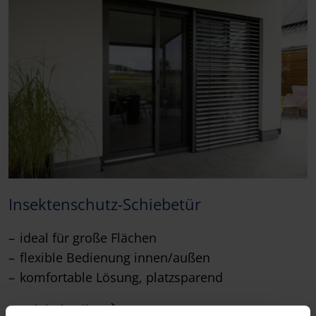
Insektenschutz-Schiebetür
ideal für große Flächen
flexible Bedienung innen/außen
komfortable Lösung, platzsparend
Produktdetails