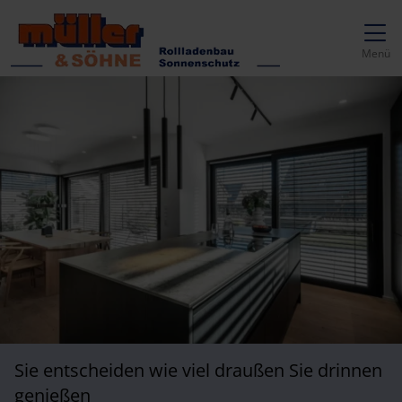
Direkt zur Top-Navigation
Direkt zur Hauptnavigation
Zum Inhalt springen
Direkt zum Footer
Hauptnavigation
Menü
Sie entscheiden wie viel draußen Sie drinnen
genießen