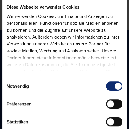
Wünsche.
Diese Webseite verwendet Cookies
Wir verwenden Cookies, um Inhalte und Anzeigen zu
personalisieren, Funktionen für soziale Medien anbieten
zu können und die Zugriffe auf unsere Website zu
analysieren. Außerdem geben wir Informationen zu Ihrer
Verwendung unserer Website an unsere Partner für
soziale Medien, Werbung und Analysen weiter. Unsere
Müller & Söhne GmbH
Partner führen diese Informationen möglicherweise mit
Krefelder Straße 28
weiteren Daten zusammen, die Sie ihnen bereitgestellt
70376 Stuttgart
haben oder die sie im Rahmen Ihrer Nutzung der Dienste
gesammelt haben.
E
+49 711 9546110
Notwendig
i
info@mueller-soehne.de
n
w
Präferenzen
i
Öffnungszeiten
l
Montag – Donnerstag
l
Statistiken
7.00 – 12.00 Uhr
i