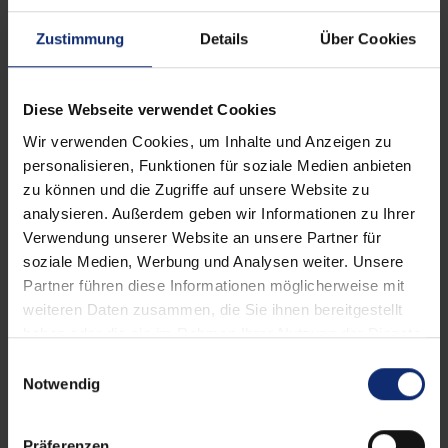
Zustimmung
Details
Über Cookies
Diese Webseite verwendet Cookies
Details und Varianten
Wir verwenden Cookies, um Inhalte und Anzeigen zu
personalisieren, Funktionen für soziale Medien anbieten
zu können und die Zugriffe auf unsere Website zu
analysieren. Außerdem geben wir Informationen zu Ihrer
Verwendung unserer Website an unsere Partner für
soziale Medien, Werbung und Analysen weiter. Unsere
Partner führen diese Informationen möglicherweise mit
weiteren Daten zusammen, die Sie ihnen bereitgestellt
haben oder die sie im Rahmen Ihrer Nutzung der Dienste
gesammelt haben.
E
Notwendig
i
n
w
Präferenzen