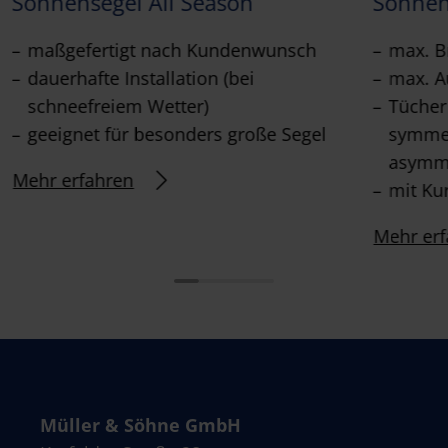
Sonnensegel All Season
Sonnen
maßgefertigt nach Kundenwunsch
max. B
dauerhafte Installation (bei
max. A
schneefreiem Wetter)
Tücher
geeignet für besonders große Segel
symme
asymme
Mehr erfahren
mit Ku
Mehr erf
Müller & Söhne GmbH