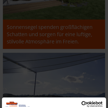
Sonnensegel spenden großflächigen
Schatten und sorgen für eine luftige,
stilvolle Atmosphäre im Freien.