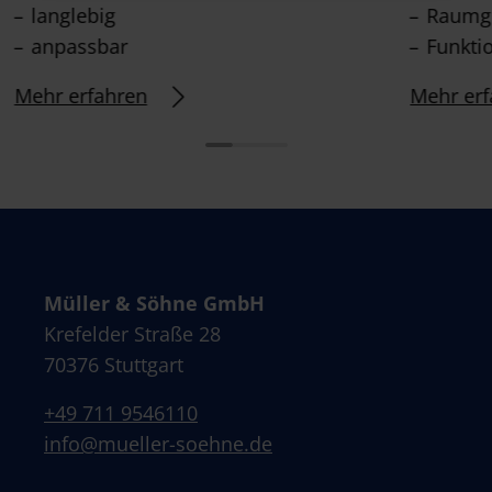
langlebig
Raumge
anpassbar
Funkti
Mehr erfahren
Mehr erf
Müller & Söhne GmbH
Krefelder Straße 28
70376 Stuttgart
+49 711 9546110
info@mueller-soehne.de