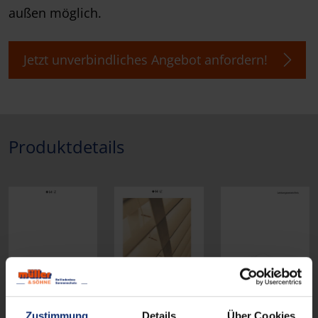
außen möglich.
Jetzt unverbindliches Angebot anfordern!
Produktdetails
Zustimmung
Details
Über Cookies