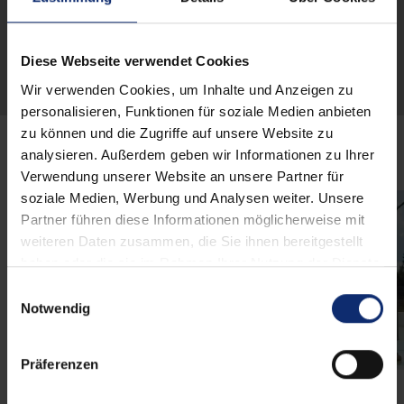
Vertikale
Horizontale
Horizontale
Jalousien
Jalousien
Jalousien aus
Diese Webseite verwendet Cookies
Holz
Wir verwenden Cookies, um Inhalte und Anzeigen zu
personalisieren, Funktionen für soziale Medien anbieten
zu können und die Zugriffe auf unsere Website zu
analysieren. Außerdem geben wir Informationen zu Ihrer
Produktbilder
Verwendung unserer Website an unsere Partner für
soziale Medien, Werbung und Analysen weiter. Unsere
Partner führen diese Informationen möglicherweise mit
weiteren Daten zusammen, die Sie ihnen bereitgestellt
haben oder die sie im Rahmen Ihrer Nutzung der Dienste
gesammelt haben.
E
Notwendig
i
n
w
Präferenzen
i
l