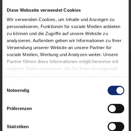
Diese Webseite verwendet Cookies
Wir verwenden Cookies, um Inhalte und Anzeigen zu
Qualität und Präzision „Made in Germany“
personalisieren, Funktionen für soziale Medien anbieten
zu können und die Zugriffe auf unsere Website zu
analysieren. Außerdem geben wir Informationen zu Ihrer
Verwendung unserer Website an unsere Partner für
soziale Medien, Werbung und Analysen weiter. Unsere
Partner führen diese Informationen möglicherweise mit
weiteren Daten zusammen, die Sie ihnen bereitgestellt
haben oder die sie im Rahmen Ihrer Nutzung der Dienste
gesammelt haben.
E
Notwendig
i
n
w
Präferenzen
i
l
l
Statistiken