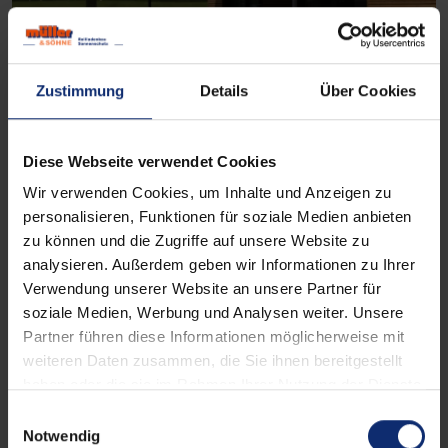
Zustimmung
Details
Über Cookies
Diese Webseite verwendet Cookies
Wir verwenden Cookies, um Inhalte und Anzeigen zu
Pergolamarkisen
verbinden die Leichtigkeit
personalisieren, Funktionen für soziale Medien anbieten
textiler Beschattung mit der
Stabilität fester
zu können und die Zugriffe auf unsere Website zu
Konstruktionen
. Im Gegensatz zu
analysieren. Außerdem geben wir Informationen zu Ihrer
freischwebenden Varianten werden sie
durch
Verwendung unserer Website an unsere Partner für
seitliche Führungsschienen oder Pfosten
soziale Medien, Werbung und Analysen weiter. Unsere
Partner führen diese Informationen möglicherweise mit
gestützt
, was eine erhöhte Windfestigkeit und
weiteren Daten zusammen, die Sie ihnen bereitgestellt
Belastbarkeit gegenüber anderen Arten
haben oder die sie im Rahmen Ihrer Nutzung der Dienste
ermöglicht. Dadurch eignen sie sich besonders
gesammelt haben.
E
für großzügige Terrassen, offene Gartenbereiche
Notwendig
i